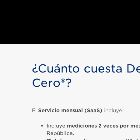
¿Cuánto cuesta D
Cero®?
El
Servicio
mensual (
SaaS
)
incluye:
Incluye
mediciones 2 veces por mes
República.